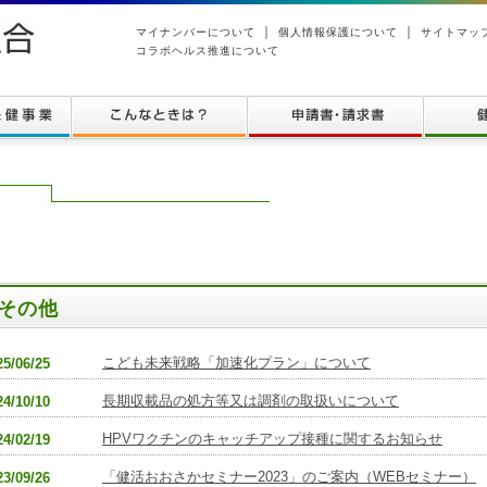
｜
｜
マイナンバーについて
個人情報保護について
サイトマッ
コラボヘルス推進について
その他
こども未来戦略「加速化プラン」について
25/06/25
長期収載品の処方等又は調剤の取扱いについて
24/10/10
HPVワクチンのキャッチアップ接種に関するお知らせ
24/02/19
「健活おおさかセミナー2023」のご案内（WEBセミナー）
23/09/26